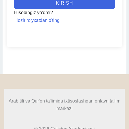
KIRISH
Hisobingiz yo'qmi?
Hozir ro'yxatdan o'ting
Arab tili va Qur'on ta'limiga ixtisoslashgan onlayn ta'lim
markazi
© 2026 Guliston Akademiyasi