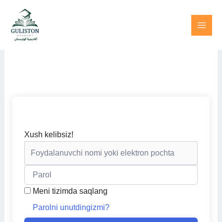
Skip
to
content
Xush kelibsiz!
Meni tizimda saqlang
Parolni unutdingizmi?