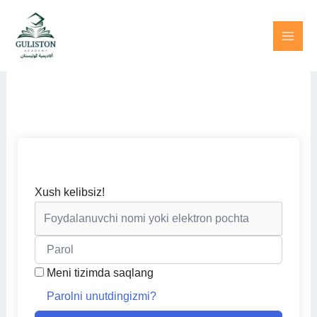
Skip
to
content
Xush kelibsiz!
Meni tizimda saqlang
Parolni unutdingizmi?