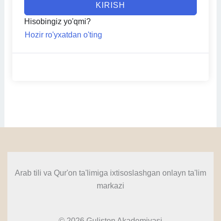
KIRISH
Hisobingiz yo'qmi?
Hozir ro'yxatdan o'ting
Arab tili va Qur'on ta'limiga ixtisoslashgan onlayn ta'lim
markazi
© 2026 Guliston Akademiyasi