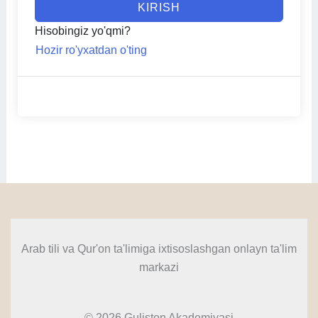
KIRISH
Hisobingiz yo'qmi?
Hozir ro'yxatdan o'ting
Arab tili va Qur'on ta'limiga ixtisoslashgan onlayn ta'lim
markazi
© 2026 Guliston Akademiyasi