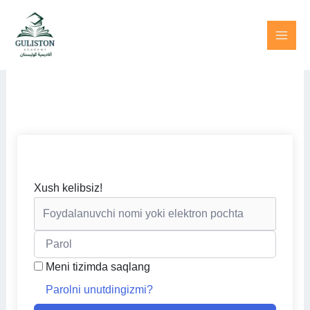
Skip
to
content
Xush kelibsiz!
Meni tizimda saqlang
Parolni unutdingizmi?