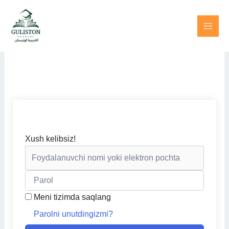
Skip
to
content
Xush kelibsiz!
Meni tizimda saqlang
Parolni unutdingizmi?