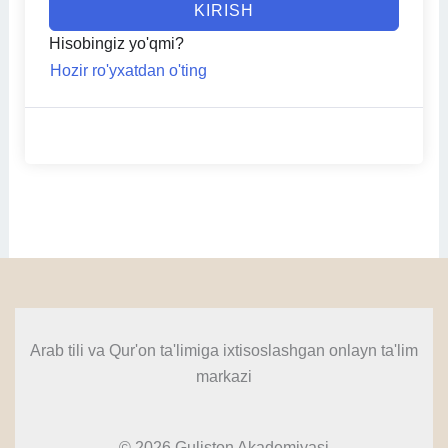
KIRISH
Hisobingiz yo'qmi?
Hozir ro'yxatdan o'ting
Arab tili va Qur'on ta'limiga ixtisoslashgan onlayn ta'lim
markazi
© 2026 Guliston Akademiyasi