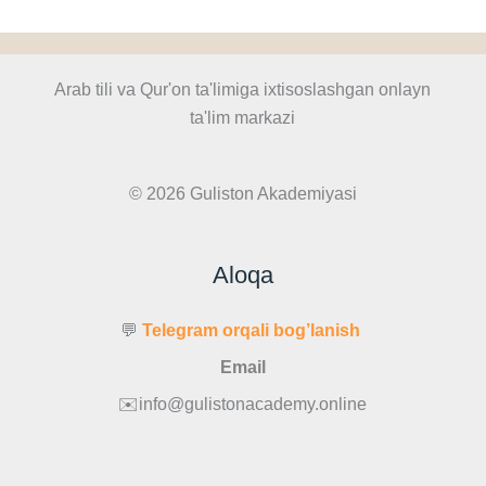
Arab tili va Qur'on ta'limiga ixtisoslashgan onlayn
ta'lim markazi
© 2026 Guliston Akademiyasi
Aloqa
💬
Telegram orqali bog’lanish
Email
✉️info@gulistonacademy.online