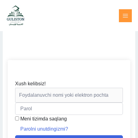
Skip
to
content
Xush kelibsiz!
Meni tizimda saqlang
Parolni unutdingizmi?