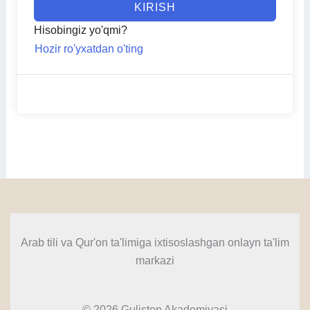
KIRISH
Hisobingiz yo'qmi?
Hozir ro'yxatdan o'ting
Arab tili va Qur'on ta'limiga ixtisoslashgan onlayn ta'lim
markazi
© 2026 Guliston Akademiyasi