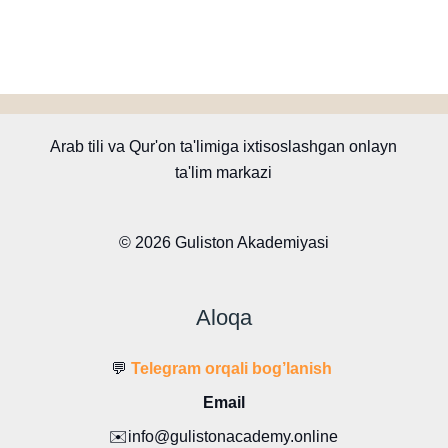
Arab tili va Qur'on ta'limiga ixtisoslashgan onlayn
ta'lim markazi
© 2026 Guliston Akademiyasi
Aloqa
💬
Telegram orqali bog’lanish
Email
✉️info@gulistonacademy.online