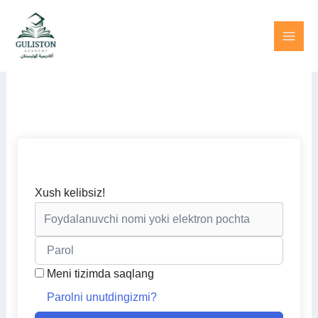
Skip
to
content
Xush kelibsiz!
Meni tizimda saqlang
Parolni unutdingizmi?