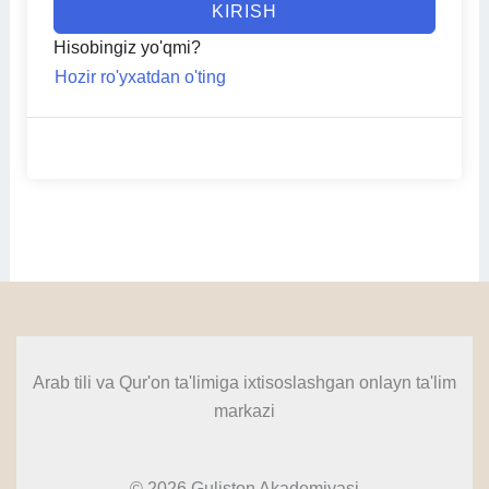
KIRISH
Hisobingiz yo'qmi?
Hozir ro'yxatdan o'ting
Arab tili va Qur'on ta'limiga ixtisoslashgan onlayn ta'lim
markazi
© 2026 Guliston Akademiyasi