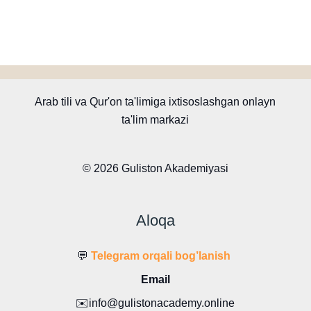
Arab tili va Qur'on ta'limiga ixtisoslashgan onlayn
ta'lim markazi
© 2026 Guliston Akademiyasi
Aloqa
💬
Telegram orqali bog’lanish
Email
✉️info@gulistonacademy.online