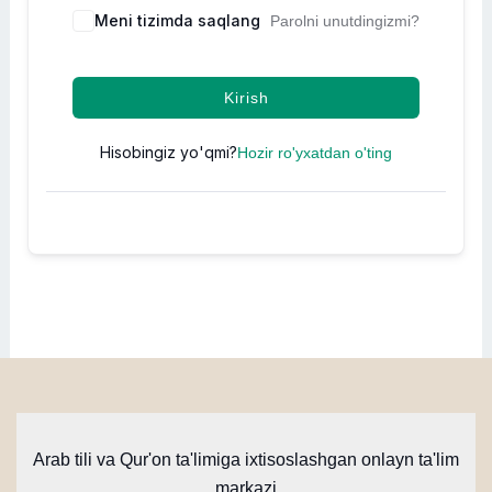
Meni tizimda saqlang
Parolni unutdingizmi?
Kirish
Hisobingiz yo'qmi?
Hozir ro'yxatdan o'ting
Arab tili va Qur'on ta'limiga ixtisoslashgan onlayn ta'lim
markazi