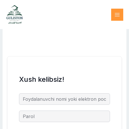
Skip
to
content
Xush kelibsiz!