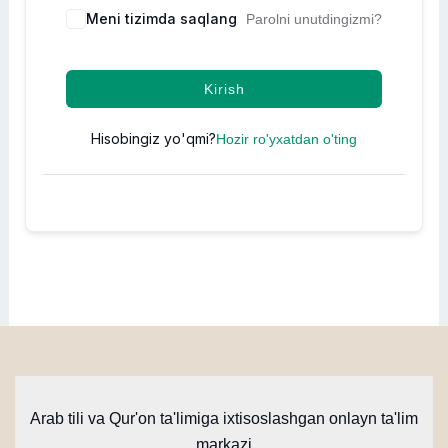
Meni tizimda saqlang
Parolni unutdingizmi?
Kirish
Hisobingiz yo'qmi?
Hozir ro'yxatdan o'ting
Arab tili va Qur'on ta'limiga ixtisoslashgan onlayn ta'lim
markazi