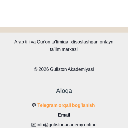
Arab tili va Qur'on ta'limiga ixtisoslashgan onlayn
ta'lim markazi
© 2026 Guliston Akademiyasi
Aloqa
💬
Telegram orqali bog’lanish
Email
✉️info@gulistonacademy.online