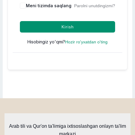
Meni tizimda saqlang
Parolni unutdingizmi?
Kirish
Hisobingiz yo'qmi?
Hozir ro'yxatdan o'ting
Arab tili va Qur'on ta'limiga ixtisoslashgan onlayn ta'lim
markazi