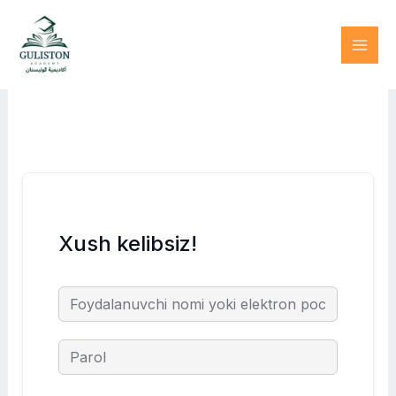
Skip
to
content
Xush kelibsiz!