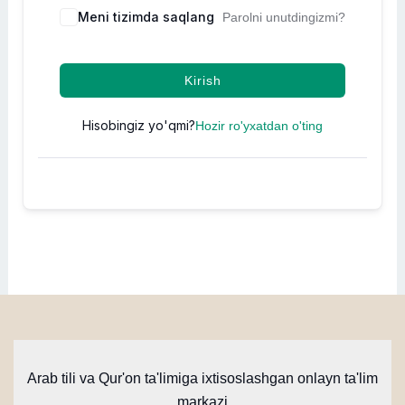
Meni tizimda saqlang
Parolni unutdingizmi?
Kirish
Hisobingiz yo'qmi?
Hozir ro'yxatdan o'ting
Arab tili va Qur'on ta'limiga ixtisoslashgan onlayn ta'lim
markazi