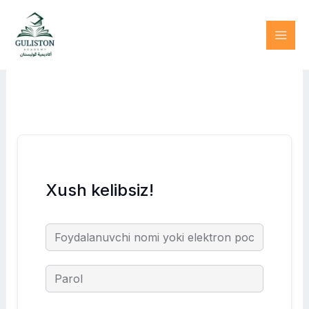
Skip
to
content
Xush kelibsiz!