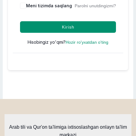
Meni tizimda saqlang
Parolni unutdingizmi?
Kirish
Hisobingiz yo'qmi?
Hozir ro'yxatdan o'ting
Arab tili va Qur'on ta'limiga ixtisoslashgan onlayn ta'lim
markazi