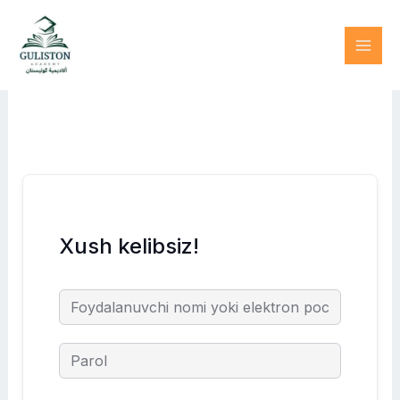
Skip
to
content
Xush kelibsiz!