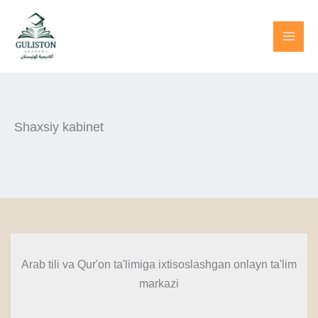
Skip
to
content
Shaxsiy kabinet
Arab tili va Qur'on ta'limiga ixtisoslashgan onlayn ta'lim
markazi