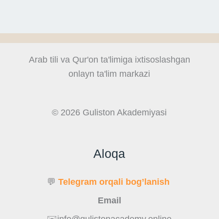
Arab tili va Qur'on ta'limiga ixtisoslashgan
onlayn ta'lim markazi
© 2026 Guliston Akademiyasi
Aloqa
💬
Telegram orqali bog’lanish
Email
✉️info@gulistonacademy.online