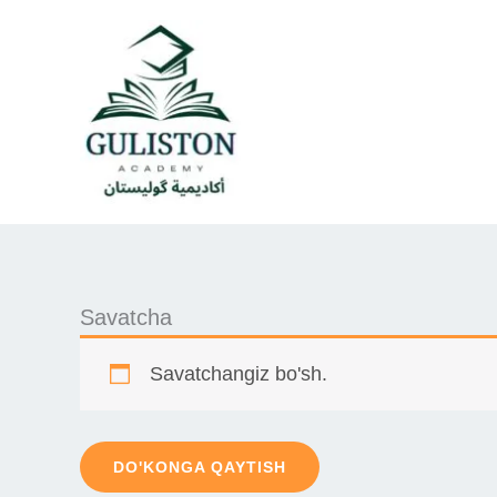
Skip
to
content
Savatcha
Savatchangiz bo'sh.
DO'KONGA QAYTISH